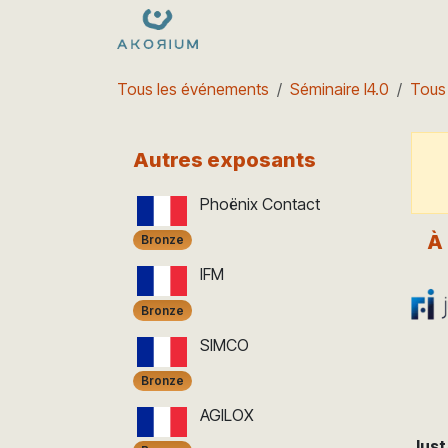
Se rendre au contenu
Formations
Nos dates
e
Tous les événements
Séminaire I4.0
Tous
Autres exposants
Phoënix Contact
À
Bronze
IFM
Bronze
SIMCO
Bronze
AGILOX
Just