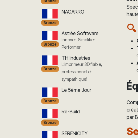
Bronze
Spéci
NAGARRO
haute
Bronze
🔍
Astrée Softtware
Innover. Simplifier.
Bronze
Performer.
TH Industries
L’imprimeur 3D fiable,
Bronze
professionnel et
sympathique!
Éq
Le 5ème Jour
Bronze
Compo
créat
Re-Build
par B
Bronze
Se
SERENICITY