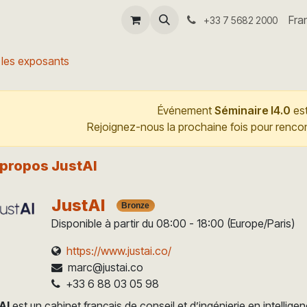
-coach
Séminaire I4.0
Aide
Fra
+33 7 5682 2000
 les exposants
Événement
Séminaire I4.0
est
Rejoignez-nous la prochaine fois pour renco
 propos JustAI
JustAI
Bronze
Disponible à partir du 08:00 - 18:00
(Europe/Paris)
https://www.justai.co/
marc@justai.co
+33 6 88 03 05 98
AI
est un cabinet français de conseil et d’ingénierie en intelligen