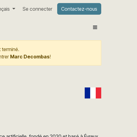
nçais
Se connecter
Contactez-nous
 terminé.
ntrer
Marc Decombas
!
ce artificielle, fondé en 2020 et basé à Évreux.