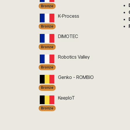
Bronze
K-Process
Bronze
DIMOTEC
Bronze
Robotics Valley
Bronze
Genko - ROMBIO
Bronze
KeepIoT
Bronze