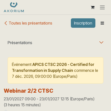
Se rendre au contenu
Toutes les présentations
Inscription
Présentations
Événement
APICS CTSC 2026 - Certified for
Transformation in Supply Chain
commence le
7 déc. 2026, 09:00:00
(
Europe/Paris
)
Webinar 2/2 CTSC
23/01/2027 09:00
-
23/01/2027 12:15
(
Europe/Paris
)
(
3 heures 15 minutes
)