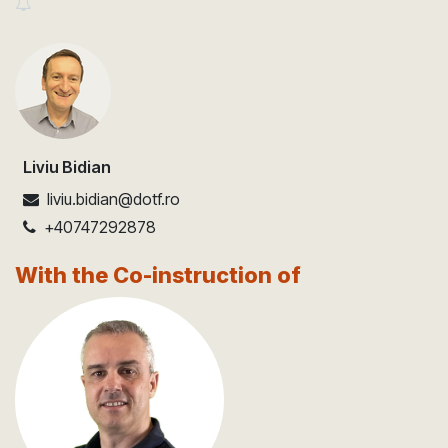
Liviu Bidian
liviu.bidian@dotf.ro
+40747292878
With the Co-instruction of