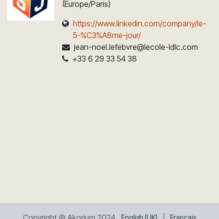
(Europe/Paris)
https://www.linkedin.com/company/le-
5-%C3%A8me-jour/
jean-noel.lefebvre@lecole-ldlc.com
+33 6 29 33 54 38
Copyright © Akorium 2024
English (UK)
|
Français