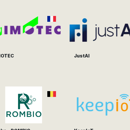
MOTEC
JustAI