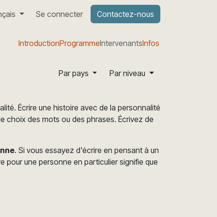
nçais
Se connecter
Contactez-nous
Introduction
Programme
Intervenants
Infos
Par pays
Par niveau
lité. Écrire une histoire avec de la personnalité
me le choix des mots ou des phrases. Écrivez de
onne
. Si vous essayez d'écrire en pensant à un
e pour une personne en particulier signifie que