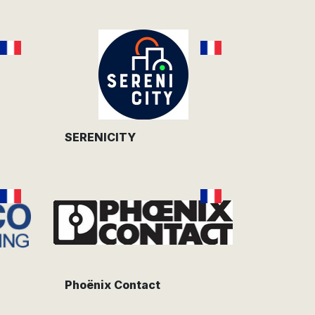
SERENICITY
Phoënix Contact