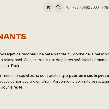
-coach
Séminaire I4.0
Aide
Fra
+33 7 5682 2000
ENANTS
Envisagez de raconter une belle histoire qui donne de la personna
lien relationnel. Cela se traduit par de petites spécificités com
qu'un d'autre.
e
, même lorsqu'elles ne sont écrites que
pour une seule pers
 fausse et manquera d'émotion. Personne ne sera intéressé. Ecrir
 pour le reste.